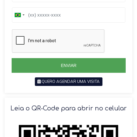
B
B
r
r
a
a
z
z
i
i
l
l
+
+
5
5
5
5
ENVIAR
QUERO AGENDAR UMA VISITA
SOLICITAR AGENDAMENTO
Leia o QR-Code para abrir no celular
VOLTAR