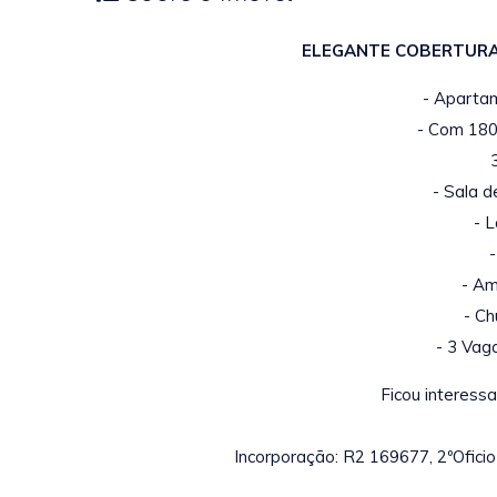
ELEGANTE COBERTURA
- Aparta
- Com 180,
- Sala d
- L
- Am
- Ch
- 3 Vag
Ficou interess
Incorporação: R2 169677, 2ºOficio 