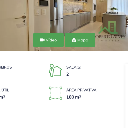
Vídeo
Mapa
EIROS
SALA(S)
2
 ÚTIL
ÁREA PRIVATIVA
m²
180 m²