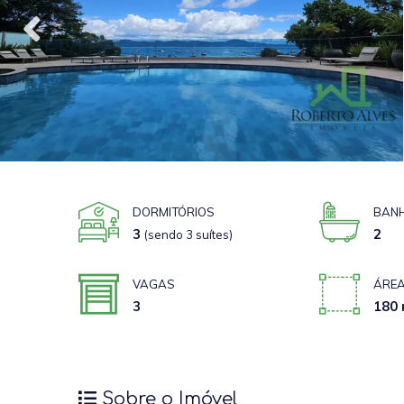
DORMITÓRIOS
BANH
3
2
(sendo 3 suítes)
VAGAS
ÁREA
3
180 
Sobre o Imóvel