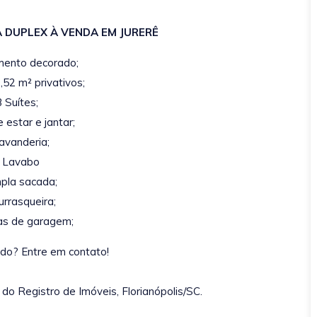
 DUPLEX À VENDA EM JURERÊ
mento decorado;
52 m² privativos;
3 Suítes;
e estar e jantar;
avanderia;
- Lavabo
pla sacada;
urrasqueira;
as de garagem;
ado? Entre em contato!
do Registro de Imóveis, Florianópolis/SC.