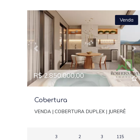
Venda
Previous
Ne
R$ 2.850.000,00
Cobertura
VENDA | COBERTURA DUPLEX | JURERÊ
3
2
3
115