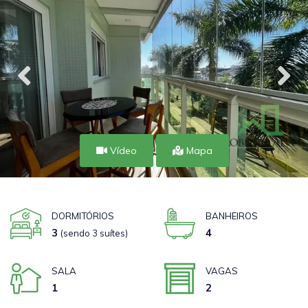
Vídeo
Mapa
DORMITÓRIOS
BANHEIROS
3
4
(sendo 3 suítes)
SALA
VAGAS
1
2