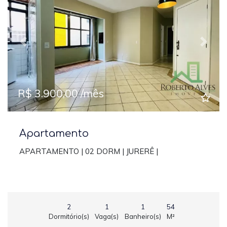
Previous
Next
R$ 3.900,00 /mês
Apartamento
APARTAMENTO | 02 DORM | JURERÊ |
2
1
1
54
Dormitório(s)
Vaga(s)
Banheiro(s)
M²