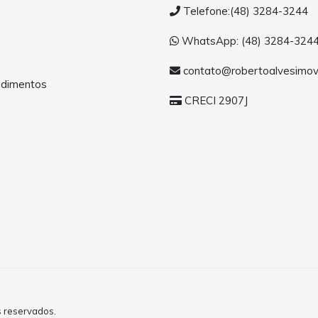
Telefone:(48) 3284-3244
WhatsApp: (48) 3284-324
contato@robertoalvesimov
dimentos
CRECI 2907J
a
s reservados.