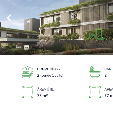
DORMITÓRIOS
BANH
2
2
(sendo 1 suíte)
ÁREA ÚTIL
ÁREA
77 m²
77 m