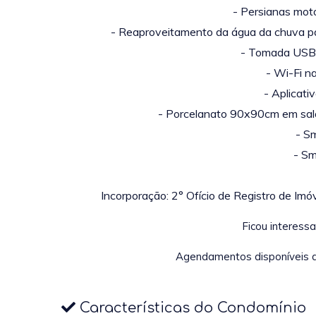
- Persianas mot
- Reaproveitamento da água da chuva p
- Tomada USB 
- Wi-Fi n
- Aplicat
- Porcelanato 90x90cm em sala,
- S
- Sm
Incorporação: 2° Ofício de Registro de Im
Ficou interess
Agendamentos disponíveis 
Características do Condomínio