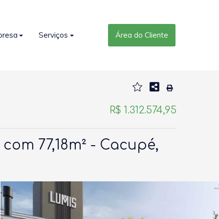
presa
Serviços
Área do Cliente
R$ 1.312.574,95
 com 77,18m² - Cacupé,