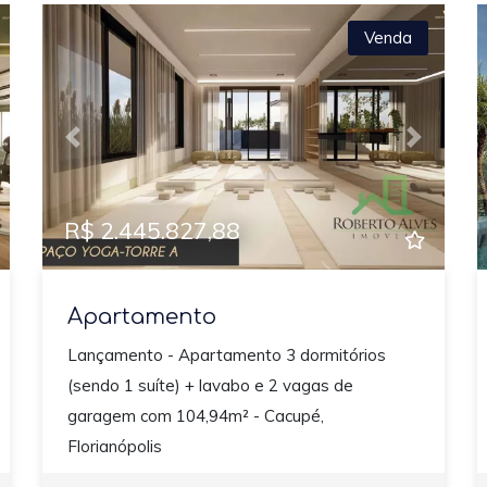
Venda
xt
Previous
Next
R$ 2.445.827,88
Apartamento
Lançamento - Apartamento 3 dormitórios
(sendo 1 suíte) + lavabo e 2 vagas de
garagem com 104,94m² - Cacupé,
Florianópolis