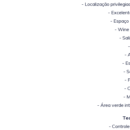
- Localização privilegia
- Excelent
- Espaço
-
Wine 
- Sal
-
- 
- E
- 
- 
- 
- M
-
Área verde in
Te
- Controle