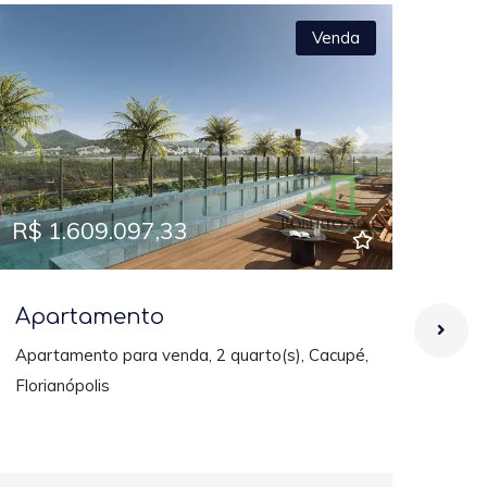
Venda
Previous
Next
Prev
R$ 1.609.097,33
R$ 
Apartamento
Ap
Apartamento para venda, 2 quarto(s), Cacupé,
Apar
Florianópolis
Flori