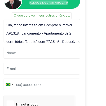
CLIQUE E FALE POR WHATSAPP
Clique para ver meus outros anúncios.
Qual o melhor dia e horário pra você?
B
B
r
r
a
a
z
z
i
i
l