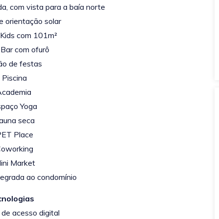
da, com vista para a baía norte
e orientação solar
 Kids com 101m²
Bar com ofurô
ão de festas
 Piscina
Academia
spaço Yoga
Sauna seca
PET Place
Coworking
ini Market
tegrada ao condomínio
cnologias
 de acesso digital