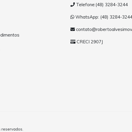
Telefone:(48) 3284-3244
WhatsApp: (48) 3284-324
contato@robertoalvesimov
dimentos
CRECI 2907J
a
s reservados.