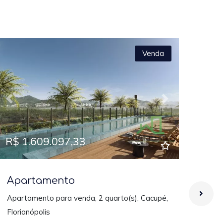
Venda
Previous
Next
Prev
R$ 1.609.097,33
R$ 
Apartamento
Ap
Apartamento para venda, 2 quarto(s), Cacupé,
Lanç
Florianópolis
(sen