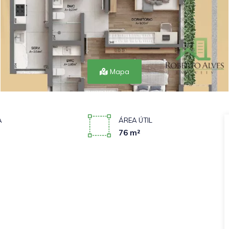
Mapa
A
ÁREA ÚTIL
76 m²