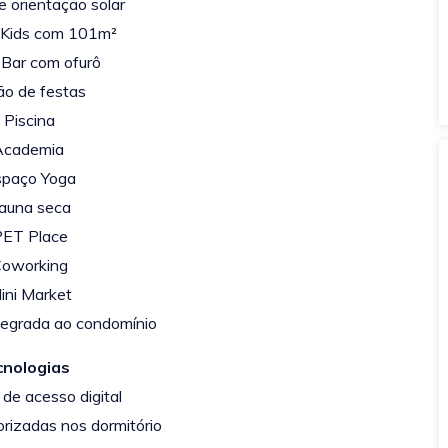
e orientação solar
 Kids com 101m²
Bar com ofurô
ão de festas
 Piscina
Academia
spaço Yoga
Sauna seca
PET Place
Coworking
ini Market
tegrada ao condomínio
cnologias
 de acesso digital
orizadas nos dormitório