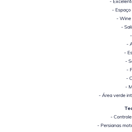
- Excelent
- Espaço
-
Wine 
- Sal
-
- 
- E
- 
- 
- 
- M
-
Área verde in
Te
- Controle
- Persianas mot