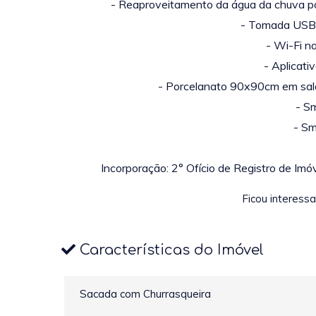
- Reaproveitamento da água da chuva p
- Tomada USB 
- Wi-Fi n
- Aplicat
- Porcelanato 90x90cm em sala,
- S
- Sm
Incorporação: 2° Ofício de Registro de Im
Ficou interess
Características do Imóvel
Sacada com Churrasqueira