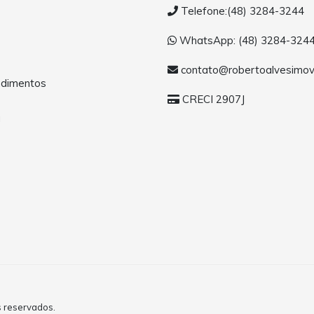
Telefone:(48) 3284-3244
WhatsApp: (48) 3284-324
contato@robertoalvesimov
dimentos
CRECI 2907J
a
s reservados.